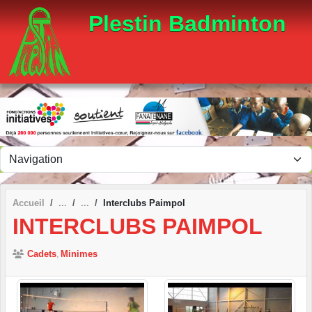
Panneau de gestion des cookies
Plestin Badminton
Accueil
Interclubs Paimpol
INTERCLUBS PAIMPOL
Cadets
Minimes