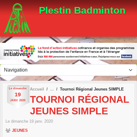
Panneau de gestion des cookies
Plestin Badminton
Le
dimanche
Accueil
Tournoi Régional Jeunes SIMPLE
19
TOURNOI RÉGIONAL
JANV.
2020
JEUNES SIMPLE
Le
dimanche
19
janv.
2020
JEUNES