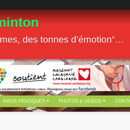
minton
mes, des tonnes d’émotion“…
INFOS PRATIQUES
PHOTOS & VIDÉOS
CONT