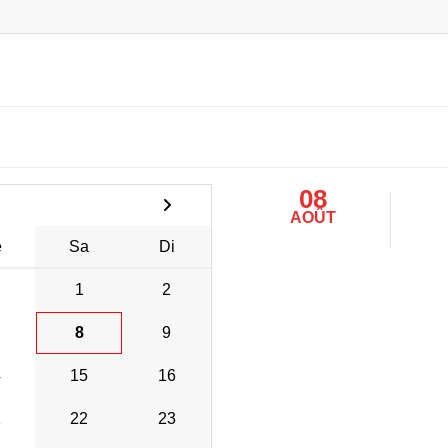
08
AOÛT
e
Sa
Di
1
2
8
9
4
15
16
1
22
23