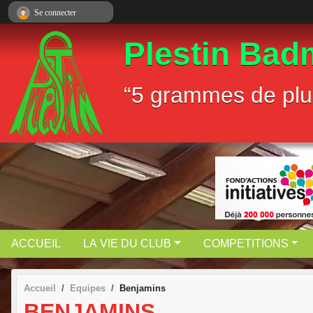
Panneau de gestion des cookies
Se connecter
Plestin Bad
“5 grammes de plu
ACCUEIL
LA VIE DU CLUB
COMPETITIONS
Accueil
Equipes
Benjamins
BENJAMINS